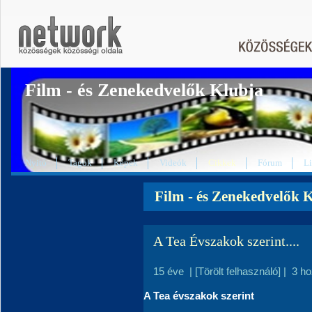
Film - és Zenekedvelők Klubja
Nyitó
Tagok
Képek
Videók
Cikkek
Fórum
L
Film - és Zenekedvelők K
A Tea Évszakok szerint....
15 éve
|
[Törölt felhasználó]
|
3 h
A Tea évszakok szerint