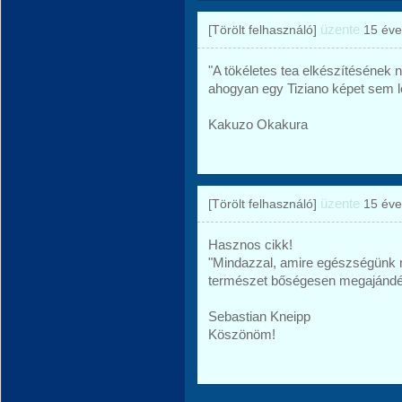
üzente
[Törölt felhasználó]
15 éve
"A tökéletes tea elkészítésének 
ahogyan egy Tiziano képet sem le
Kakuzo Okakura
üzente
[Törölt felhasználó]
15 éve
Hasznos cikk!
"Mindazzal, amire egészségünk
természet bőségesen megajándé
Sebastian Kneipp
Köszönöm!