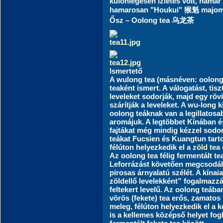
különlegesen ízletes volt, hamar
hamarosan "Houkui" 猴魁 majomki
Ősz – Oolong tea 乌龙茶
Ismertető
A wulong tea (másnéven: oolong) 
teaként ismert. A válogatást, tis
leveleket sodorják, majd egy röv
szárítják a leveleket. A wu-long k
oolong teáknak van a legillatos
aromájuk. A legtöbbet Kínában é
fajtákat még mindig kézzel sodo
teákat Fucsien és Kuangtun tart
félúton helyezkedik el a
zöld tea
Az oolong tea félig fermentált te
Leforrázást követően megcsodálh
pirosas árnyalatú szélét. A kínai
zöldellő levelekként” fogalmazz
feltekert levelű. Az oolong teába
vörös (fekete) tea erős, zamatos
meleg, félúton helyezkedik el a 
is a kellemes középső helyet fogl