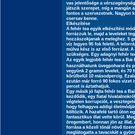
vas jelentősége a vérszegénysé
játszik szerepet, míg a mangán 
fontos a szervezetnek. Nagyon k
csersav benne.
Elkészítése
A fehér tea egyik elkészítési mód
forrázzuk le, majd a leveleket t
hozzászokjanak a meleghez. 5 g
víz legyen 95 fok feletti. A lefor
múlva kész is az első forrázat. 
szükséges. Egy adagnyi fehér teá
Az egyik legjobb fehér tea a B
használhatunk üvegpoharat és p
vegyünk 2 gramm levelet, és 70 
körülbelül 10 másodpercig. Ezal
ezután már forró 90 fokos vizet 
percet is áztathatjuk.
Egy másik jó fajta fehér tea a 
kezdődik, egy fiatal hivatalnokró
végtelen korrupciót, a veszteget
hogy felhagyva addigi életmódjáv
költözik. A hazafelé tartó úton 
fantasztikus illat vette körül. M
öregembert, honnan jön az illat. 
forrása a közeli tónál növő tizenn
meglátogatta a tavacskát a gyöny