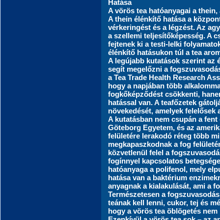
Hatása
A vörös tea hatóanyagai a thein, 
A thein élénkítő hatása a közpon
vérkeringést és a légzést. Az agy
a szellemi teljesítőképesség. A c
fejtenek ki a testi-lelki folyamat
élénkítő hatásukon túl a tea arom
A legújabb kutatások szerint az 
segít megelőzni a fogszuvasodás
a Tea Trade Health Research Asso
hogy a napjában több alkalommal
fogkőképződést csökkenti, hanem
hatással van. A teafőzetek gátol
növekedését, amelyek felelősek 
A kutatásban nem csupán a fent 
Göteborg Egyetem, és az amerikai
felületére lerakodó réteg több m
megkapaszkodnak a fog felületén
közvetlenül felel a fogszuvasodás
fogínnyel kapcsolatos betegségek
hatóanyaga a polifenol, mely elp
hatása van a baktérium enzimekr
anyagnak a kialakulását, ami a fo
Természetesen a fogszuvasodás
teának kell lenni, cukor, tej és m
hogy a vörös tea öblögetés nem h
Ezenkívül a vörös tea sok – az a