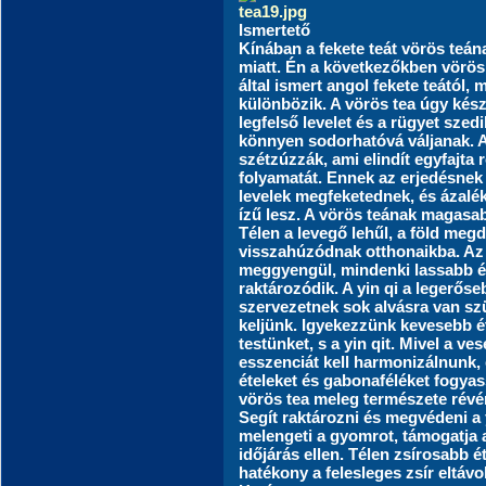
Ismertető
Kínában a fekete teát
vörös teán
miatt. Én a következőkben vörös
által ismert angol fekete teától,
különbözik. A vörös tea úgy készü
legfelső levelet és a rügyet sze
könnyen sodorhatóvá váljanak. A 
szétzúzzák, ami elindít egyfajta 
folyamatát. Ennek az erjedésne
levelek megfeketednek, és ázalék
ízű lesz. A vörös teának magasab
Télen a levegő lehűl, a föld megd
visszahúzódnak otthonaikba. Az
meggyengül, mindenki lassabb él
raktározódik. A yin qi a legerőse
szervezetnek sok alvásra van sz
keljünk. Igyekezzünk kevesebb ét
testünket, s a yin qit. Mivel a ve
esszenciát kell harmonizálnunk, 
ételeket és gabonaféléket fogyas
vörös tea meleg természete révén
Segít raktározni és megvédeni a y
melengeti a gyomrot, támogatja 
időjárás ellen. Télen zsírosabb é
hatékony a felesleges zsír eltávo