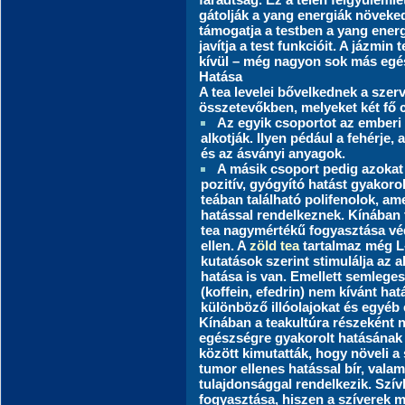
gátolják a yang energiák növeked
támogatja a testben a yang energi
javítja a test funkcióit. A jázmin 
kívül – még nagyon sok más egés
Hatása
A tea levelei bővelkednek a szerv
összetevőkben, melyeket két fő c
Az egyik csoportot az emberi
alkotják. Ilyen pédául a fehérje
és az ásványi anyagok.
A másik csoport pedig azokat
pozitív, gyógyító hatást gyakorol
teában található polifenolok, am
hatással rendelkeznek. Kínában 
tea nagymértékű fogyasztása vé
ellen. A
zöld tea
tartalmaz még L
kutatások szerint stimulálja az 
hatása is van. Emellett semlege
(koffein, efedrin) nem kívánt ha
különböző illóolajokat és egyé
Kínában a teakultúra részeként n
egészségre gyakorolt hatásának v
között kimutatták, hogy növeli a 
tumor ellenes hatással bír, vala
tulajdonsággal rendelkezik. Szí
fogyasztása, hiszen a szíverek m