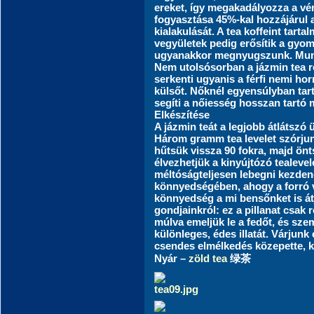
ereket, így megakadályozza a v
fogyasztása 45%-kal hozzájárul 
kialakulását. A tea koffeint tarta
vegyületek pedig erősítik a gyom
ugyanakkor megnyugszunk. Munk
Nem utolsósorban a jázmin tea re
serkenti ugyanis a férfi nemi hor
külsőt. Nőknél egyensúlyban tar
segíti a nőiesség hosszan tartó
Elkészítése
A jázmin teát a legjobb átlátsz
Három gramm tea levelet szórjunk
hűtsük vissza 90 fokra, majd önts
élvezhetjük a kinyújtózó tealeve
méltóságteljesen lebegni kezdene
könnyedségében, ahogy a forró v
könnyedség a mi bensőnket is á
gondjainkról: ez a pillanat csak 
múlva emeljük le a fedőt, és sze
különleges, édes illatát. Várjunk
csendes elmélkedés közepette, k
Nyár –
zöld tea
绿茶