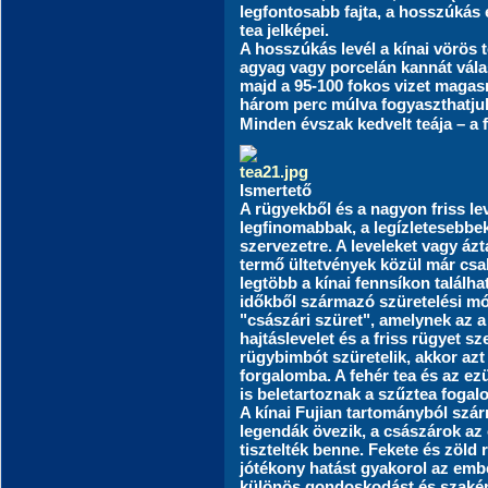
legfontosabb fajta, a hosszúkás é
tea jelképei.
A hosszúkás levél a kínai vörös 
agyag vagy porcelán kannát vála
majd a 95-100 fokos vizet magasr
három perc múlva fogyaszthatju
Minden évszak kedvelt teája – a
Ismertető
A rügyekből és a nagyon friss lev
legfinomabbak, a legízletesebbek
szervezetre. A leveleket vagy ázta
termő ültetvények közül már csa
legtöbb a kínai fennsíkon találh
időkből származó szüretelési mó
"császári szüret", amelynek az a
hajtáslevelet és a friss rügyet s
rügybimbót szüretelik, akkor azt
forgalomba. A fehér tea és az ez
is beletartoznak a szűztea foga
A kínai Fujian tartományból szá
legendák övezik, a császárok az ö
tisztelték benne. Fekete és zöld
jótékony hatást gyakorol az emb
különös gondoskodást és szakérte