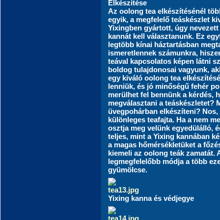
Elkészítése
Az oolong tea elkészítésénél töb
egyik, a megfelelő teáskészlet k
Yixingben gyártott, úgy nevezett
kannát kell választanunk. Ez egy
legtöbb kínai háztartásban megta
ismeretlennek számunkra, hisze
teával kapcsolatos képen látni 
boldog tulajdonosai vagyunk, a
egy kiváló oolong tea elkészítés
lenniük, és jó minőségű fehér po
merülhet fel bennünk a kérdés, h
megválasztani a teáskészletet? M
üvegpohárban elkészíteni? Nos, 
különleges teafajta. Ha a nem me
osztja meg velünk egyedülálló, éd
teljes, mint a Yixing kannában ké
a magas hőmérsékletüket a főzés
kiemeli az oolong teák zamatát. 
legmegfelelőbb módja a több ezer
gyümölcse.
Yixing kanna és védjegye