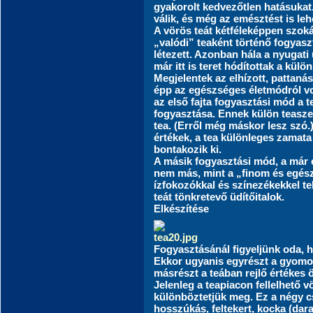
gyakorolt kedvezőtlen hatásukat
válik, és még az emésztést is leh
A vörös teát kétféleképpen szok
„valódi” teaként történő fogyas
létezett. Azonban hála a nyugati
már itt is teret hódítottak a külö
Megjelentek az elhízott, pattanás
épp az egészséges életmódról vol
az első fajta fogyasztási mód a t
fogyasztása. Ennek külön teaszer
tea. (Erről még máskor lesz szó.
értékek, a tea különleges zamata
bontakozik ki.
A másik fogyasztási mód, a már 
nem más, mint a „finom és egész
ízfokozókkal és színezékekkel tel
teát tönkretevő üdítőitalok.
Elkészítése
Fogyasztásánál figyeljünk oda, h
Ekkor ugyanis egyrészt a gyomor
másrészt a teában rejlő értékes
Jelenleg a teapiacon fellelhető v
különböztetjük meg. Ez a négy cs
hosszúkás, feltekert, kocka (dara