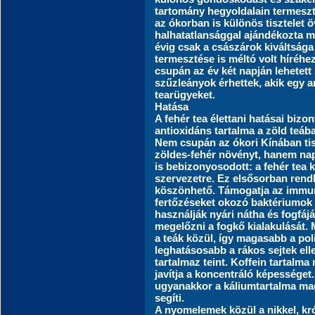
tartomány hegyoldalain termeszte
az ókorban is különös tisztelet 
halhatatlansággal ajándékozta me
évig csak a császárok kiváltsága
termesztése is méltó volt híréhe
csupán az év két napján lehetett 
szűzleányok érhettek, akik egy a
tearügyeket.
Hatása
A fehér tea élettani hatásai bizo
antioxidáns tartalma a zöld teáb
Nem csupán az ókori Kínában tisz
zöldes-fehér növényt, hanem na
is bebizonyosodott: a fehér tea 
szervezetre. Ez elsősorban rend
köszönhető. Támogatja az immun
fertőzéseket okozó baktériumok e
használják nyári nátha és fogfáj
megelőzni a fogkő kialakulását. 
a teák közül, így magasabb a poli
leghatásosabb a rákos sejtek el
tartalmaz teint. Koffein tartalm
javítja a koncentráló képességet
ugyanakkor a káliumtartalma m
segíti.
A nyomelemek közül a nikkel, kr