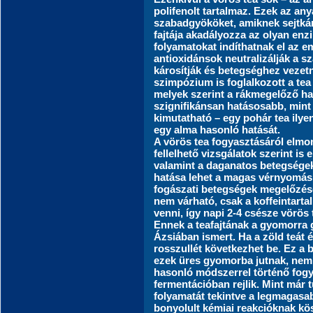
polifenolt tartalmaz. Ezek az any
szabadgyököket, amiknek sejtkáro
fajtája akadályozza az olyan en
folyamatokat indíthatnak el az e
antioxidánsok neutralizálják a sz
károsítják és betegséghez veze
szimpózium is foglalkozott a tea
melyek szerint a rákmegelőző ha
szignifikánsan hatásosabb, min
kimutatható – egy pohár tea ilye
egy alma hasonló hatását.
A vörös tea fogyasztásáról elmo
fellelhető vizsgálatok szerint is 
valamint a daganatos betegségek
hatása lehet a magas vérnyomás,
fogászati betegségek megelőzés
nem várható, csak a koffeintarta
venni, így napi 2-4 csésze vörös
Ennek a teafajtának a gyomorra 
Ázsiában ismert. Ha a zöld teát
rosszullét következhet be. Ez a
ezek üres gyomorba jutnak, nem k
hasonló módszerrel történő fogya
fermentációban rejlik. Mint már t
folyamatát tekintve a legmagasabb
bonyolult kémiai reakcióknak kö