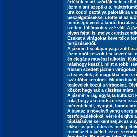
értékük miatt szórták bele a zöld 
jázmin antiszeptikus, baktériumö
uralkodói osztálya palotáikba vi
beszélgetésekkel ütötte el az id
minőségű vizét állandó forralássa
ízetlen, túllágyult vízzé vált. A j
olyan fajtái is, melyek antiszepti
Ezeket a virágokat keverték a fo
fertőzésektől.
A jázmin tea alapanyaga
zöld tea
jázminból készült tea keveréke, 
és elegáns művészi alkotás. Kül
máshogy készül, mint a többi tea.
frissen szedett jázmin virágokat
a tealevelek jól magukba nem szív
szárítóba kerülnek. Miután kivet
tealevelek közül a virágokat. Ol
között hagynak a díszítés miatt.
A jázmin virág egyfajta kultuszt 
róla, hogy aki rendszeresen iss
méregtelenít, nyugtat, hangulatot j
A tavasz a növekvő yang energia 
testfolyadékokká, vérré és qivé 
táplálásával serkenthetjük az an
ekkor csípős, édes és meleg étel
természet újjáéled, ezzel szembe
fáradtság. Ez a télen felgyüleml