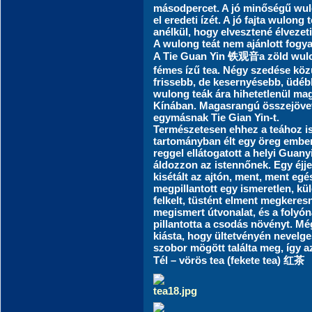
másodpercet. A jó minőségű wulo
el eredeti ízét. A jó fajta wulong 
anélkül, hogy elvesztené élvezeti
A wulong teát nem ajánlott fogya
A Tie Guan Yin 铁观音a zöld wulon
fémes ízű tea. Négy szedése közül
frissebb, de kesernyésebb, üdéb
wulong teák ára hihetetlenül mag
Kínában. Magasrangú összejövet
egymásnak Tie Gian Yin-t.
Természetesen ehhez a teához is
tartományban élt egy öreg ember
reggel ellátogatott a helyi Guan
áldozzon az istennőnek. Egy éjje
kisétált az ajtón, ment, ment egé
megpillantott egy ismeretlen, k
felkelt, tüstént elment megkeres
megismert útvonalat, és a folyó
pillantotta a csodás növényt. Még
kiásta, hogy ültetvényén nevelg
szobor mögött találta meg, így az
Tél – vörös tea (fekete tea) 红茶