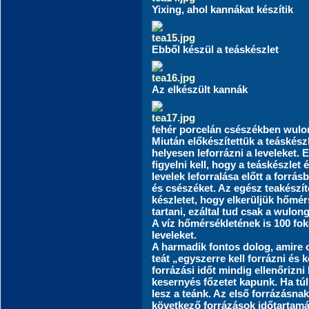
Yixing, ahol kannákat készítik
Ebből készül a teáskészlet
Az elkészült kannák
fehér porcelán csészékben wulo
Miután előkészítettük a teáskész
helyesen leforrázni a leveleket. 
figyelni kell, hogy a teáskészle
levelek leforralása előtt a forr
és csészéket. Az egész teakészít
készletet, hogy elkerüljük hőmér
tartani, ezáltal tud csak a wulon
A víz hőmérsékletének is 100 foko
leveleket.
A harmadik fontos dolog, amire o
teát „egyszerre kell forrázni és k
forrázási időt mindig ellenőrizni 
kesernyés főzetet kapunk. Ha túl 
lesz a teánk. Az első forrázásnak 
következő forrázások időtartamá