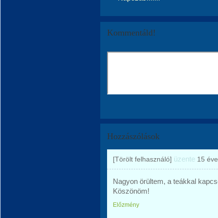
Kommentáld!
Hozzászólások
üzente
[Törölt felhasználó]
15 éve
Nagyon örültem, a teákkal kapcs
Köszönöm!
Előzmény