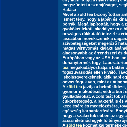
megszünteti a szomjúságot, segí
Hatása
Mivel a zöld tea bizonyítottan an
ismert tény, hogy a japán és kín
bőrrák. Megállapították, hogy a z
gyököket leköti, akadályozza a h
országos rákkutató intézet szeri
lassabban növekszenek a dagana
szívbetegségeket megelőző hatása
magas vérnyomás kialakulásának
alacsonyabb az érrendszeri és 
Európában vagy az USA-ban, anna
dohánytermék fogy. Laboratórium
tea
megakadályozhatja a baktéri
fogszuvasodás ellen kiváló. Távo
iskolásgyerekeknek, akik napi eg
odvas foguk van, mint az átlagna
A
zöld tea
javítja a bélműködést, 
gyomor működését, védi a bőrt és
gyulladásokat. A zöld teát több h
cukorbetegség, a bakteriális és 
kezelésére és megelőzésére, tová
egészség karbantartására. Ennyi
hogy a szakértők ebben az egysz
ázsiai életmód egyik fő tényezőjé
A
zöld tea
kozmetikai termékekben