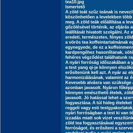
Ismertető
A zöld teát szűz teának is nevez
köszönhetően a levelekben több 
meg. A zöld teák előállítása a le
gőzölésével történik, az eljárás 
leállítását hivatott szolgálni. Az
eredeti, természetes, fényes zöld
a vörös tea koffeintartalmának 
egynegyede, de ez a koffeinmenn
kardpengéhez hasonlítanak, sötét
fehéres végződést találhatunk ra
A nyári forróság időszakában a ya
a test yang qi-je könnyen elszöki
erősítenünk kell azt. A nyár az e
harmonizálásának, valamint az ér
Kevesebb alvásra van szüksége a
azonban javasolt. Nyáron főképp
könnyen emészthető ételek, zöl
javasolt. Jó hatással lehet a sze
fogyasztása. A túl hideg ételeket
reggeli vagy esti testgyakorlato
nyári forróságban a test ki van 
izzadás miatt sok vizet veszítünk
zöld tea fogyasztásával egyszerr
forróságot, és erősíteni a szerve
enyhíteni tudja a nyári meleg en