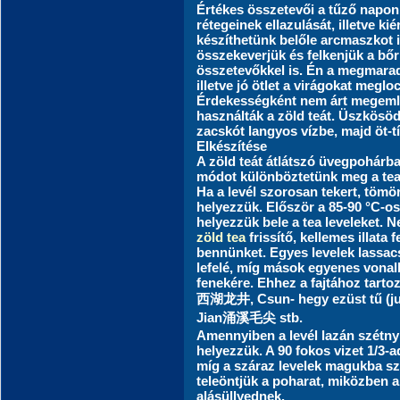
Értékes összetevői a tűző napon v
rétegeinek ellazulását, illetve
készíthetünk belőle arcmaszkot is
összekeverjük és felkenjük a bőr
összetevőkkel is. Én a megmarad
illetve jó ötlet a virágokat megloc
Érdekességként nem árt megemlí
használták a zöld teát. Üszkösö
zacskót langyos vízbe, majd öt-tí
Elkészítése
A zöld teát átlátszó üvegpohárb
módot különböztetünk meg a tea 
Ha a levél szorosan tekert, tömör
helyezzük. Először a 85-90 °C-os
helyezzük bele a tea leveleket. 
zöld tea
frissítő, kellemes illata f
bennünket. Egyes levelek lassac
lefelé, míg mások egyenes vonal
fenekére. Ehhez a fajtához tartoz
西湖龙井, Csun- hegy ezüst tű (
Jian涌溪毛尖 stb.
Amennyiben a levél lazán szétnyi
helyezzük. A 90 fokos vizet 1/3-a
míg a száraz levelek magukba szí
teleöntjük a poharat, miközben a
alásüllyednek.