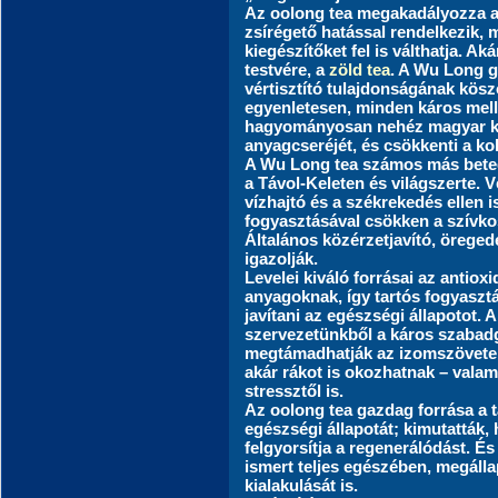
Az oolong tea megakadályozza a 
zsírégető hatással rendelkezik, 
kiegészítőket fel is válthatja. Ak
testvére, a
zöld tea
. A Wu Long g
vértisztító tulajdonságának kös
egyenletesen, minden káros mell
hagyományosan nehéz magyar kony
anyagcseréjét, és csökkenti a kol
A Wu Long tea számos más beteg
a Távol-Keleten és világszerte.
vízhajtó és a székrekedés ellen i
fogyasztásával csökken a szívko
Általános közérzetjavító, öreged
igazolják.
Levelei kiváló forrásai az antio
anyagoknak, így tartós fogyaszt
javítani az egészségi állapotot. 
szervezetünkből a káros szabad
megtámadhatják az izomszövetek
akár rákot is okozhatnak – vala
stressztől is.
Az oolong tea gazdag forrása a t
egészségi állapotát; kimutatták,
felgyorsítja a regenerálódást. 
ismert teljes egészében, megálla
kialakulását is.