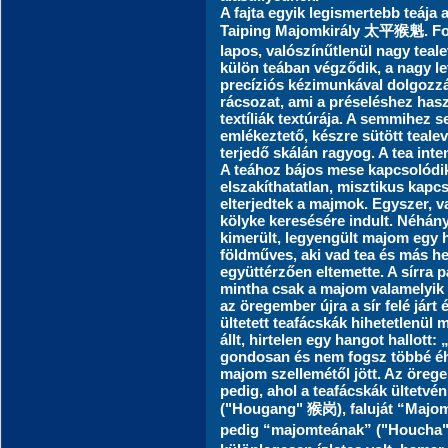
A fajta egyik legismertebb teája
Taiping Majomkirály 太平猴魁. Form
lapos, valószínűtlenül nagy teal
külön teában végződik, a nagy le
precíziós kézimunkával dolgozzák 
rácsozat, ami a préseléshez has
textíliák textúrája. A semmihez 
emlékeztető, készre sütött teale
terjedő skálán ragyog. A tea inte
A teához bájos mese kapcsolódik,
elszakíthatatlan, misztikus kap
elterjedtek a majmok. Egyszer, 
kölyke keresésére indult. Néhán
kimerült, legyengült majom egy h
földműves, aki vad tea és más her
együttérzően eltemette. A sírra pá
mintha csak a majom valamelyik 
az öregember újra a sír felé járt
ültetett teafácskák hihetetlenül
állt, hirtelen egy hangot hallott
gondosan és nem fogsz többé éh
majom szellemétől jött. Az öreg
pedig, ahol a teafácskák ültetv
("Hougang" 猴岗), faluját “Majom
pedig “majomteának” ("Houcha"