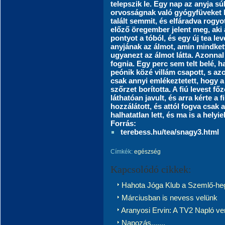
telepszik le. Egy nap az anyja sú
orvosságnak való gyógyfüveket 
talált semmit, és elfáradva rogyo
előző öregember jelent meg, aki 
pontyot a tóból, és egy új tea l
anyjának az álmot, amin mindke
ugyanezt az álmot látta. Azonnal 
fognia. Egy perc sem telt belé, 
peónik közé villám csapott, s az
csak annyi emlékeztetett, hogy a 
szőrzet borította. A fiú levest főz
láthatóan javult, és arra kérte a f
hozzálátott, és attól fogva csak 
halhatatlan lett, és ma is a helyi
Forrás:
terebess.hu/tea/snagy3.html
Címkék:
egészség
Kapcsolódó cikkek:
Hahota Jóga Klub a Szemlő-he
Márciusban is nevess velünk
Aranyosi Ervin: A TV2 Napló ve
Napozás.......