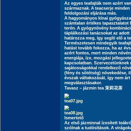
Az egyes teafajták nem azért van
származnak. A teacserje minden 
feldolgozási eljárása más.
A hagyományos kínai gyógyászat
számtalan értékes tapasztalatot
terén. A gyógynövény kombináció
táplálkozási tanácsokat az adott
határozza meg, így segíti elő a te
Természetesen mindegyik teafajta
hatást tovább fokozza, ha az évs
azért fontos, mert minden növén
energiája, íze, mozgási jellegze
kapcsolatban. Szervezetünknek
sajátosságokkal rendelkező növé
(fény és sötétség) növekedése, 
évszak váltakozását, így nem árt
megválasztásakor.
Tavasz – jázmin tea 茉莉花茶
Ismertető
Az első jázminnal ízesített teákr
szólnak a tudósítások. A virágo