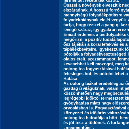
fermentált fekete tea között.
Ősszel a növények elveszítik ne
elszáradnak. A hosszú forró nyá
mennyiségű folyadékpótlásra va
folyadékhiánynak elejét vegyük
tartja, hogy ősszel a yang qi kez
levegő száraz, így gyakran érezh
Emiatt érdemes a testfolyadékok
megőrizni a pozitív tudatállapot
ősz tájékán a korai lefekvés és a
táplálékbevitelre, igyekezzünk fő
pótolják a folyadékveszteséget! 
olajos ételt, szezámmagot, lenma
kevesebbet kell mozogni, meg kell
oolong tea fogyasztásával hatékon
felesleges hőt, és pótolni lehet 
Hatása
Az oolong teákat eredetileg az ő
gazdag ízviláguknak, valamint j
köszönhetően nagy megbecsülés
legrégebbi időktől termesztett kí
gyógyhatása miatt nagy előszeret
orvoslásban is. Fogyasztásával e
környezet és időjárás változásá
oolong tea hidratálja a bőrt, bene
és jót tesz a tüdőnek. A furfango
„megmentője”.