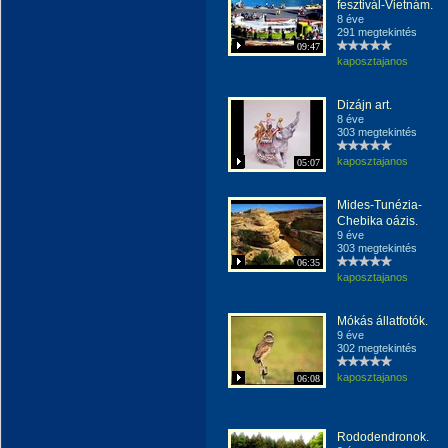
fesztivál-Vietnám.
8 éve
291 megtekintés
09:47
kaposztajanos
Dizájn art.
8 éve
303 megtekintés
kaposztajanos
05:07
Mides-Tunézia-
Chebika oázis.
9 éve
303 megtekintés
06:35
kaposztajanos
Mókás állatfotók.
9 éve
302 megtekintés
kaposztajanos
06:08
Rododendronok.