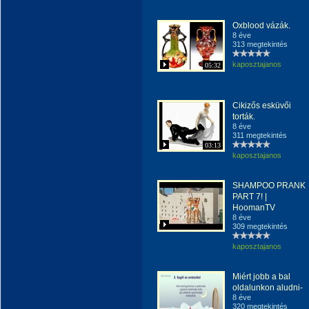
Oxblood vázák.
8 éve
313 megtekintés
kaposztajanos
05:32
Cikizős esküvői
torták.
8 éve
311 megtekintés
03:13
kaposztajanos
SHAMPOO PRANK
PART 7! |
HoomanTV
8 éve
309 megtekintés
kaposztajanos
Miért jobb a bal
oldalunkon aludni-
8 éve
320 megtekintés