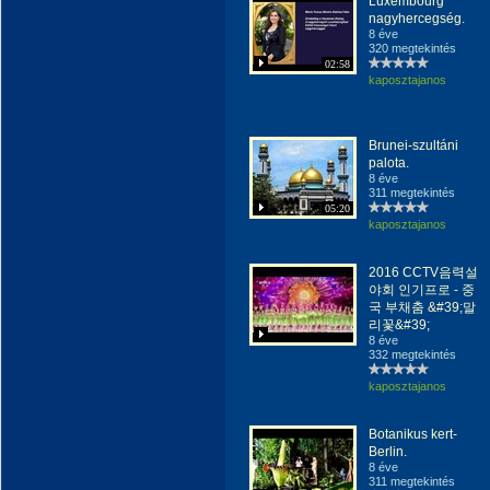
Luxembourg
nagyhercegség.
8 éve
320 megtekintés
02:58
kaposztajanos
Brunei-szultáni
palota.
8 éve
311 megtekintés
05:20
kaposztajanos
2016 CCTV음력설
야회 인기프로 - 중
국 부채춤 &#39;말
리꽃&#39;
8 éve
332 megtekintés
kaposztajanos
Botanikus kert-
Berlin.
8 éve
311 megtekintés