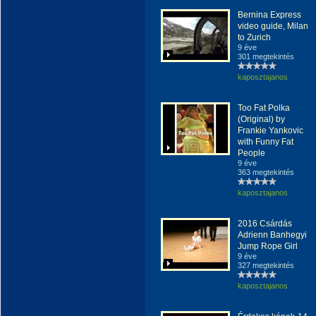
Bernina Express
video guide, Milan
to Zurich
9 éve
301 megtekintés
kaposztajanos
Too Fat Polka
(Original) by
Frankie Yankovic
with Funny Fat
People
9 éve
363 megtekintés
kaposztajanos
2016 Csárdás
Adrienn Banhegyi
Jump Rope Girl
9 éve
327 megtekintés
kaposztajanos