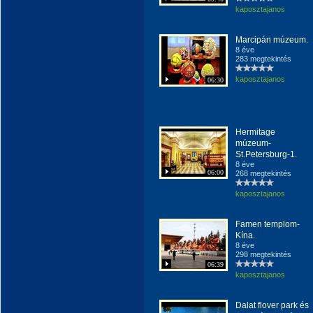
kaposztajanos
Marcipán múzeum.
8 éve
283 megtekintés
kaposztajanos
06:30
Hermitage
múzeum-
St.Petersburg-1.
8 éve
06:00
268 megtekintés
kaposztajanos
Famen templom-
Kína.
8 éve
298 megtekintés
06:39
kaposztajanos
Dalat flover park és