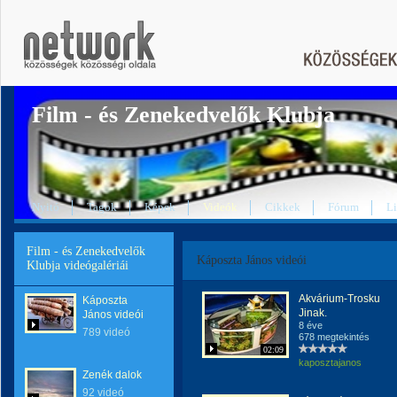
Film - és Zenekedvelők Klubja
Nyitó
Tagok
Képek
Videók
Cikkek
Fórum
L
Film - és Zenekedvelők
Káposzta János videói
Klubja videógalériái
Akvárium-Trosku
Káposzta
Jinak.
János videói
8 éve
789 videó
678 megtekintés
02:09
kaposztajanos
Zenék dalok
92 videó