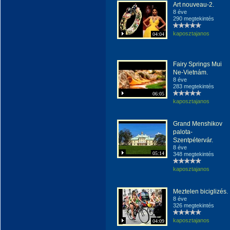
Art nouveau-2.
8 éve
290 megtekintés
kaposztajanos
04:04
Fairy Springs Mui
Ne-Vietnám.
8 éve
283 megtekintés
06:05
kaposztajanos
Grand Menshikov
palota-
Szentpétervár.
8 éve
05:14
348 megtekintés
kaposztajanos
Meztelen biciglizés.
8 éve
326 megtekintés
kaposztajanos
04:09