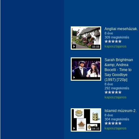
Angliai meseházak.
8 éve
309 megtekintés
kaposztajanos
08:08
Sarah Brightman
&amp; Andrea
Bocelli - Time to
Say Goodbye
(1997) [720p]
8 éve
292 megtekintés
kaposztajanos
Islamid múzeum-2.
8 éve
304 megtekintés
kaposztajanos
04:16