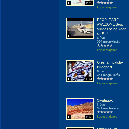
01:22
kaposztajanos
PEOPLE ARE
AWESOME Best
Videos of the Year
so Far!
8 éve
324 megtekintés
kaposztajanos
Gresham palota-
Budapest.
8 éve
341 megtekintés
04:51
kaposztajanos
Sivatagok.
8 éve
321 megtekintés
kaposztajanos
05:50