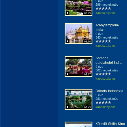
9 éve
298 megtekintés
kaposztajanos
07:29
Aranytemplom-
India.
9 éve
343 megtekintés
06:36
kaposztajanos
Samode
palotahotel-India.
9 éve
302 megtekintés
05:37
kaposztajanos
Jakarta-Indonézia.
9 éve
281 megtekintés
kaposztajanos
08:43
Kőerdő-Shilin-Kína.