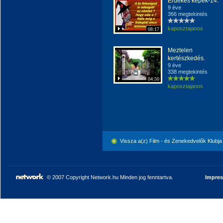
Érdekes képek-14.
9 éve
366 megtekintés
kaposztajanos
08:17
Meztelen
kertészkedés.
9 éve
338 megtekintés
04:50
kaposztajanos
Vissza a(z) Film - és Zenekedvelők Klubj
© 2007 Copyright Network.hu Minden jog fenntartva.
Impre