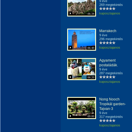
9 éve
269 megtekintés
kaposztajanos
06:34
Marrakech
9 éve
296 megtekintés
kaposztajanos
06:49
Agyament
postaládák.
9 éve
287 megtekintés
06:20
kaposztajanos
Nong Nooch
Tropikál garden-
Tajvan-3
9 éve
09:00
317 megtekintés
kaposztajanos