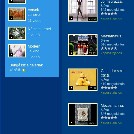
Jólmegrázza.
8 éve
Versek
642 megtekintés
zenével
kaposztajanos
01:43
11 videó
Németh Lehel
1 videó
Matriarhatus.
8 éve
616 megtekintés
Modern
Talking
kaposztajanos
03:32
1 videó
Böngéssz a galériák
között!
Calendar sexi-
2015.
8 éve
419 megtekintés
02:00
kaposztajanos
Mézesmanna.
8 éve
346 megtekintés
kaposztajanos
05:21