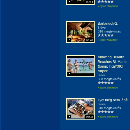
06:14
kaposztajanos
Barlangok-2.
8 éve
316 megtekintés
kaposztajanos
03:48
Amazing Beautiful
Beaches St. Martin
&amp; Int&#39;l
Airport
8 éve
308 megtekintés
kaposztajanos
Ilyet még nem láttál.
8 éve
310 megtekintés
kaposztajanos
03:38