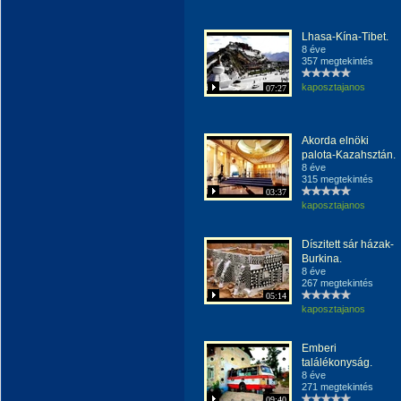
Lhasa-Kína-Tibet.
8 éve
357 megtekintés
kaposztajanos
07:27
Akorda elnöki
palota-Kazahsztán.
8 éve
315 megtekintés
03:37
kaposztajanos
Díszitett sár házak-
Burkina.
8 éve
267 megtekintés
05:14
kaposztajanos
Emberi
találékonyság.
8 éve
271 megtekintés
09:40