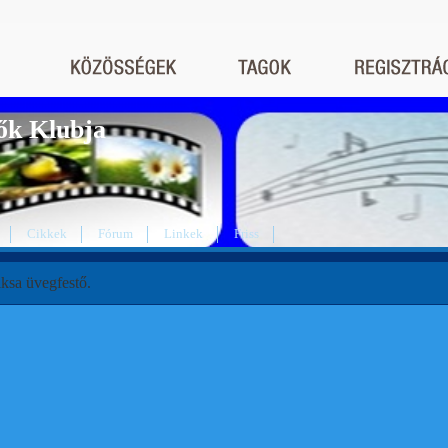
ők Klubja
Cikkek
Fórum
Linkek
Friss
ksa üvegfestő.