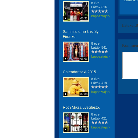
Látta 42
8 éve
Látták:616
kaposztajanos
03:32
Értékeld
Sammezzano kastély-
Firenze.
8 éve
Komment
Látták:541
kaposztajanos
05:01
Calendar sexi-2015.
8 éve
Látták:419
kaposztajanos
02:00
Róth Miksa üvegfestő.
8 éve
Látták:421
kaposztajanos
04:50