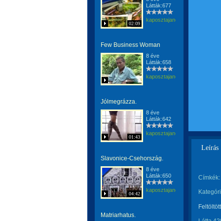
Látták:677
kaposztajanos
02:09
Few Business Woman
8 éve
Látták:658
kaposztajanos
Jólmegrázza.
8 éve
Látták:642
kaposztajanos
01:43
Leírás
Slavonice-Csehország.
8 éve
Látták:650
Címkék:
kaposztajanos
Kategóri
04:42
Feltöltöt
Matriarhatus.