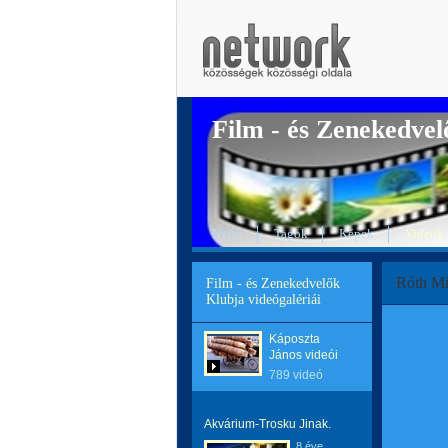
Film - és Zenekedvel
Nyitó
Tagok
Képek
Videók
Róth Mi
Film - és Zenekedvelők
Klubja videógalériái
Káposzta
János videói
789 videó
Akvárium-Trosku Jinak.
8 éve