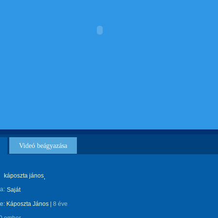
Videó beágyazása
káposzta jános
a:
Saját
te:
Káposzta János
|
8 éve